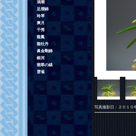
渦潮
足摺錦
玲琴
爽月
千秀
龍鳳
龍牡丹
眞金剛錦
銀河
翡翠の縞
雲雀
写真撮影日：２０１０