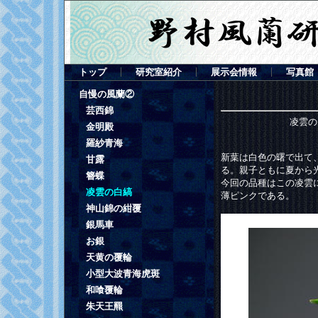
トップ
研究室紹介
展示会情報
写真館
自慢の風蘭②
芸西錦
凌雲の
金明殿
羅紗青海
新葉は白色の曙で出て
甘露
る。親子ともに夏から
簪蝶
今回の品種はこの凌雲
凌雲の白縞
薄ピンクである。
神山錦の紺覆
銀馬車
お銀
天黄の覆輪
小型大波青海虎斑
和喰覆輪
朱天王羆