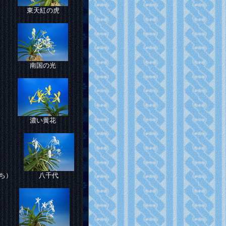
東天紅の虎
南国の光
濃い黄花
ち）
八千代