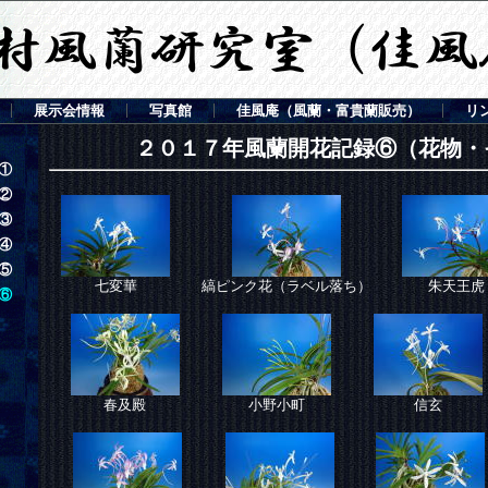
展示会情報
写真館
佳風庵（風蘭・富貴蘭販売）
リ
２０１７年風蘭開花記録⑥（花物・
①
②
③
④
⑤
七変華
縞ピンク花（ラベル落ち）
朱天王虎
⑥
春及殿
小野小町
信玄