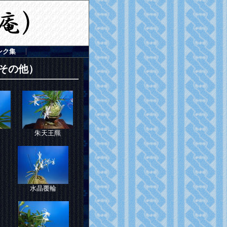
ンク集
その他）
朱天王羆
水晶覆輪