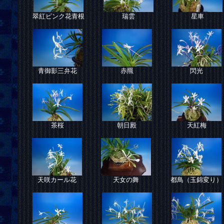
翠紅ピンク花青根
瑞雲
星車
青御影三弁花
赤羆
閃光
茶桜
朝日殿
天紅梅
天咲カール花
天女の舞
都鳥（玉錦変り）