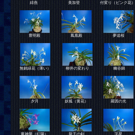
緋燕
美加登
付変り（ピンク花
豊明殿
鳳凰殿
夢追桜
無銘緑花（薄い）
柳井の変わり
幽谷錦
夕月
妖狐（黄花）
羅因の光
竜神華（紅陽）
龍王の剣
字星