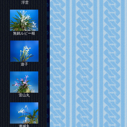
）
浮雲
無銘ルビー根
遊子
雷山丸
連城丸