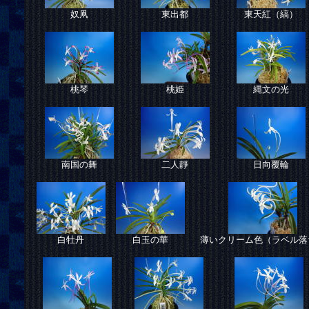
奴凧
東出都
東天紅（縞）
桃琴
桃姫
縄文の光
南国の舞
二人靜
日向覆輪
白牡丹
白玉の華
薄いクリーム色（ラベル落