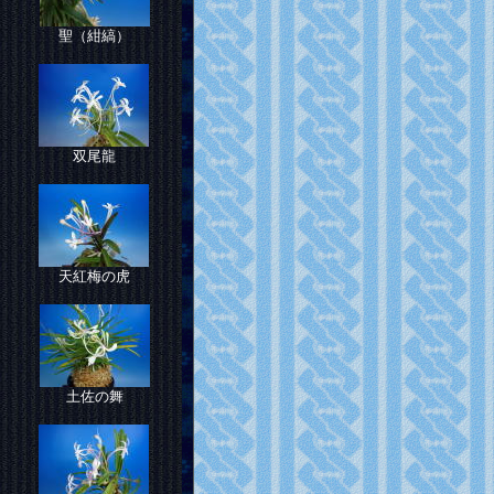
聖（紺縞）
双尾龍
天紅梅の虎
土佐の舞