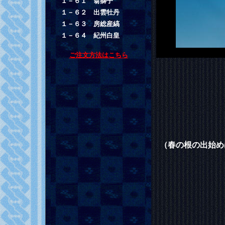
１－６１ 翁獅子
１－６２ 出雲牡丹
１－６３ 房総産縞
１－６４ 紀州白皇
ご注文方法はこちら
（春の根の出始め