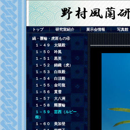
トップ
研究室紹介
展示会情報
写真館
縞・覆輪・虎斑もの④
１－４９ 太陽殿
１－５０ 吟風
１－５１ 黒英
１－５２ 錦織（虎）
１－５３ 白珠殿
１－５４ 白涼殿
１－５５ 金司龍
１－５６ 貫雪
１－５７ 大八洲
１－５８ 羆覆輪
１－５９ 芸西（ルビー
根）
１－６０ 美加登