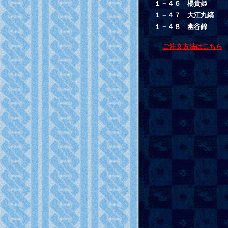
１－４６ 楊貴姫
１－４７ 大江丸縞
１－４８ 幽谷錦
ご注文方法はこちら