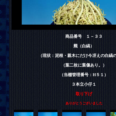
商品番号 １－３３
羆（白縞）
（現状：泥根・親木にだけ今冴えの白縞
（葉二枚に葉傷あり。）
（当棚管理番号：H５１）
３本立小仔１
取り下げ
ありがとうございました