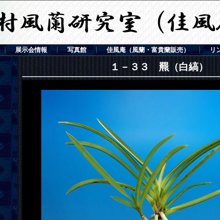
展示会情報
写真館
佳風庵（風蘭・富貴蘭販売）
リ
１－３３ 羆（白縞）