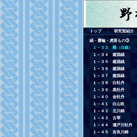
トップ
研究室紹介
縞・覆輪・虎斑もの③
１－３３ 羆（白縞）
１－３４ 建国縞
１－３５ 建国縞
１－３６ 建国縞
１－３７ 建国縞
１－３８ 白牡丹
１－３９ 黒牡丹
１－４０ 金牡丹
１－４１ 白山吹
１－４２ 北川錦
１－４３ 古琴
１－４４ 瀬戸川牡丹
１－４５ 吉良川錦